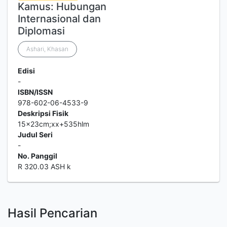
Kamus: Hubungan
Internasional dan
Diplomasi
Ashari, Khasan
Edisi
-
ISBN/ISSN
978-602-06-4533-9
Deskripsi Fisik
15x23cm;xx+535hlm
Judul Seri
-
No. Panggil
R 320.03 ASH k
Hasil Pencarian