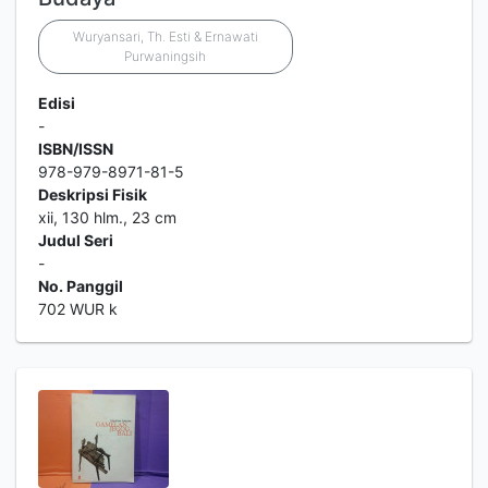
Wuryansari, Th. Esti & Ernawati
Purwaningsih
Edisi
-
ISBN/ISSN
978-979-8971-81-5
Deskripsi Fisik
xii, 130 hlm., 23 cm
Judul Seri
-
No. Panggil
702 WUR k