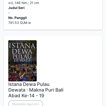
xvi, 146 hlm.; 21 cm
Judul Seri
-
No. Panggil
791.53 SUM w
Istana Dewa Pulau
Dewata : Makna Puri Bali
Abad Ke-14 - 19
Munandar, Agus Aris