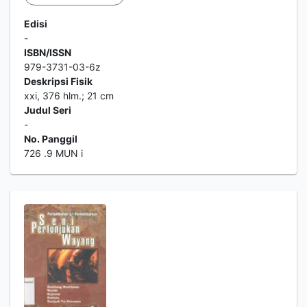
Edisi
-
ISBN/ISSN
979-3731-03-6z
Deskripsi Fisik
xxi, 376 hlm.; 21 cm
Judul Seri
-
No. Panggil
726 .9 MUN i