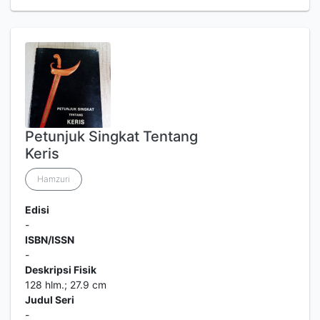
Petunjuk Singkat Tentang
Keris
Hamzuri
Edisi
-
ISBN/ISSN
-
Deskripsi Fisik
128 hlm.; 27.9 cm
Judul Seri
-