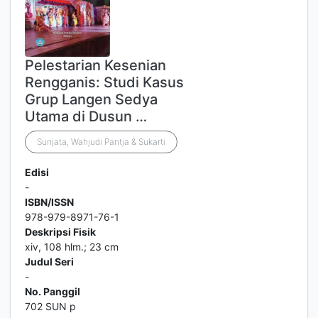
Pelestarian Kesenian
Rengganis: Studi Kasus
Grup Langen Sedya
Utama di Dusun …
Sunjata, Wahjudi Pantja & Sukarti
Edisi
-
ISBN/ISSN
978-979-8971-76-1
Deskripsi Fisik
xiv, 108 hlm.; 23 cm
Judul Seri
-
No. Panggil
702 SUN p