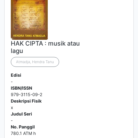
HAK CIPTA : musik atau
lagu
Atmadja, Hendra Tanu
Edisi
-
ISBN/ISSN
979-3115-09-2
Deskripsi Fisik
x
Judul Seri
-
No. Panggil
780.1 ATM h