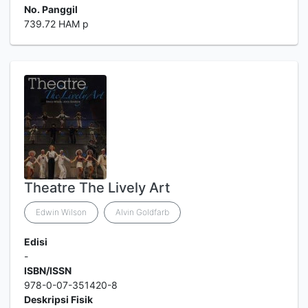
No. Panggil
739.72 HAM p
Theatre The Lively Art
Edwin Wilson
Alvin Goldfarb
Edisi
-
ISBN/ISSN
978-0-07-351420-8
Deskripsi Fisik