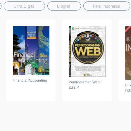
Citra Digital
Biografi
Fiksi Indonesia
Financial Accounting
Pemrograman Web :
Huk
Edisi 4
Ind