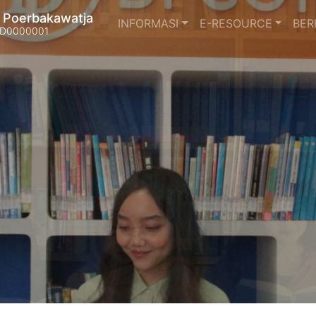
a Poerbakawatja
INFORMASI
E-RESOURCE
BER
22D0000001