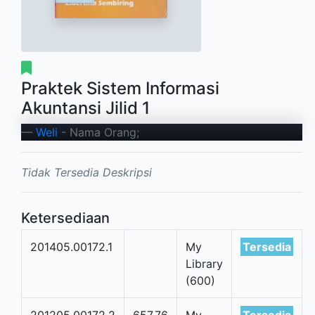
Praktek Sistem Informasi
Akuntansi Jilid 1
Weli
- Nama Orang;
Tidak Tersedia Deskripsi
Ketersediaan
201405.00172.1
My
Tersedia
Library
(600)
201205.00172.2
657.76
My
Tersedia