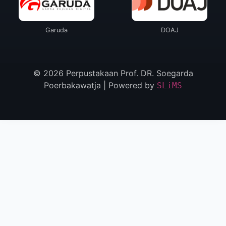
Garuda
DOAJ
© 2026 Perpustakaan Prof. DR. Soegarda
Poerbakawatja | Powered by
SLiMS