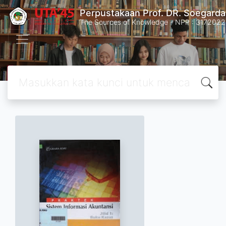
Perpustakaan Prof. DR. Soegard
The Sources of Knowledge - NPP : 31720