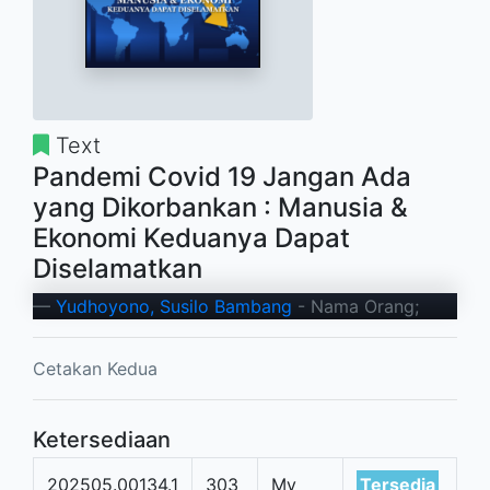
Text
Pandemi Covid 19 Jangan Ada
yang Dikorbankan : Manusia &
Ekonomi Keduanya Dapat
Diselamatkan
Yudhoyono, Susilo Bambang
- Nama Orang;
Cetakan Kedua
Ketersediaan
202505.00134.1
303
My
Tersedia