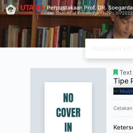
Perpustakaan Prof. DR. Soegard
The Sources of Knowledge - NPP : 31720
Text
Tipe 
Mudji
Cetakan
Keters