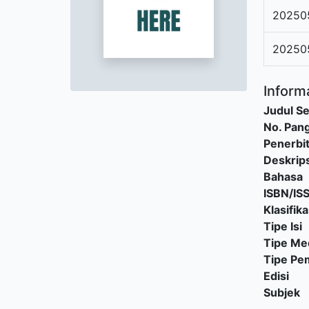
202505
20250
Informa
Judul Se
No. Pang
Penerbi
Deskrips
Bahasa
ISBN/IS
Klasifika
Tipe Isi
Tipe Me
Tipe P
Edisi
Subjek