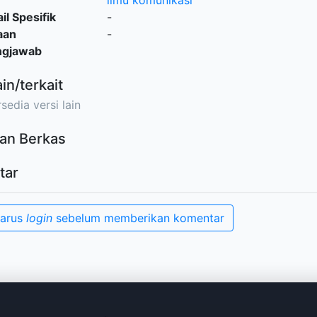
ilmu komunikasi
il Spesifik
-
aan
-
ngjawab
ain/terkait
sedia versi lain
an Berkas
tar
harus
login
sebelum memberikan komentar