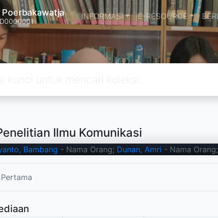
a Poerbakawatja
INFORMASI
E-RESOURCE
BER
22D0000001
Penelitian Ilmu Komunikasi
yanto, Bambang
- Nama Orang;
Dunan, Amri
- Nama Orang;
 Pertama
ediaan