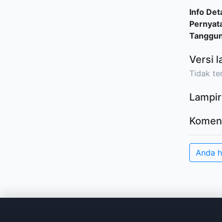
Info Deta
Pernyat
Tanggu
Versi l
Tidak ter
Lampir
Komen
Anda 