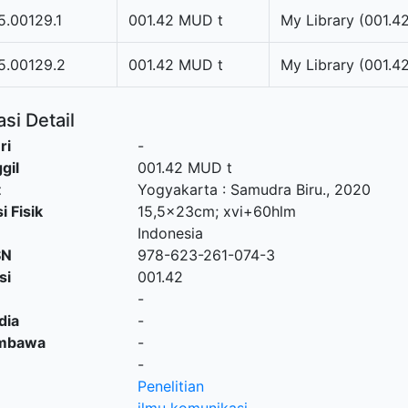
.00129.1
001.42 MUD t
My Library (001.4
5.00129.2
001.42 MUD t
My Library (001.4
si Detail
ri
-
gil
001.42 MUD t
t
Yogyakarta
:
Samudra Biru
.,
2020
i Fisik
15,5x23cm; xvi+60hlm
Indonesia
SN
978-623-261-074-3
si
001.42
-
dia
-
embawa
-
-
Penelitian