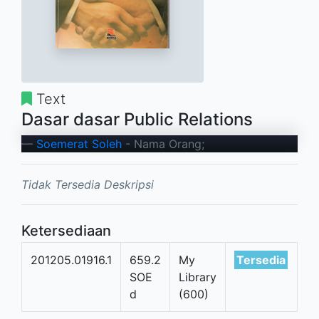
Text
Dasar dasar Public Relations
Soemerat Soleh
- Nama Orang;
Tidak Tersedia Deskripsi
Ketersediaan
201205.01916.1
659.2
My
Tersedia
SOE
Library
d
(600)