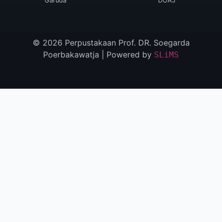
Garuda
DOAJ
© 2026 Perpustakaan Prof. DR. Soegarda
Poerbakawatja | Powered by
SLiMS