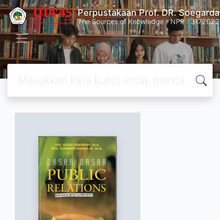
Perpustakaan Prof. DR. Soegard
The Sources of Knowledge - NPP : 31720